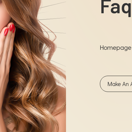
Faq
Homepage
Make An 