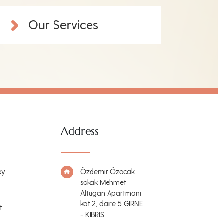
Our Services
Address
py
Özdemir Özocak
sokak Mehmet
Altugan Apartmanı
kat 2, daire 5 GİRNE
t
- KIBRIS