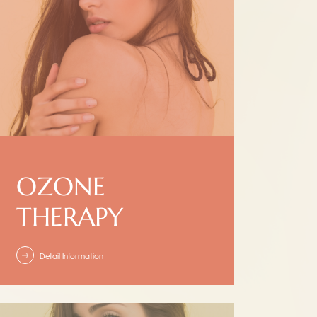
OZONE
THERAPY
Detail Information