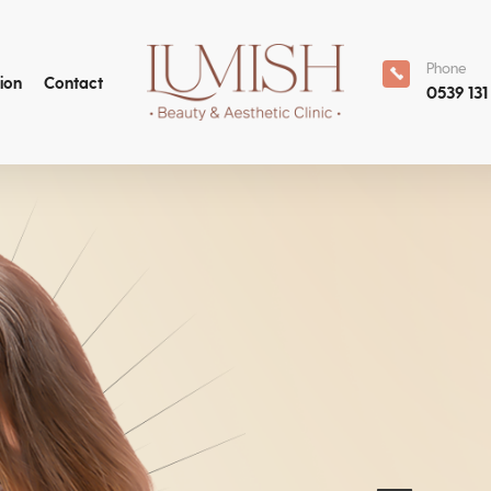
Phone
ion
Contact
0539 131